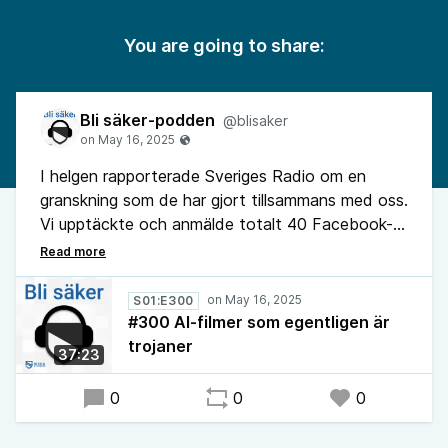
You are going to share:
Bli säker-podden
@blisaker
I helgen rapporterade Sveriges Radio om en
granskning som de har gjort tillsammans med oss.
Vi upptäckte och anmälde totalt 40 Facebook-
annonser som såg ut att leda till välkända AI-
verktygs webbplatser men som i själva verket
ledde till klonade kopior. Videoklippen som dessa
S01:E300
bedrägliga webbplatser påstod sig generera var i
#300 AI-filmer som egentligen är
själva verket trojaner. I veckans podd följer Peter
trojaner
37:23
och Nikka upp inslaget i Sveriges Radio och ger
kompletterande information om upptäckterna.
0
0
0