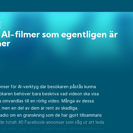
AI-filmer som egentligen är
ner
nser för AI-verktyg där besökaren påstås kunna
sökaren behöver bara beskriva vad videon ska visa
ka omvandlas till en rörlig video. Många av dessa
 men en del av dem är rent av skadliga.
adio om en granskning som de har gjort tillsammans
de totalt 40 Facebook-annonser som såg ut att leda
ser men som i själva verket ledde till klonade kopior.