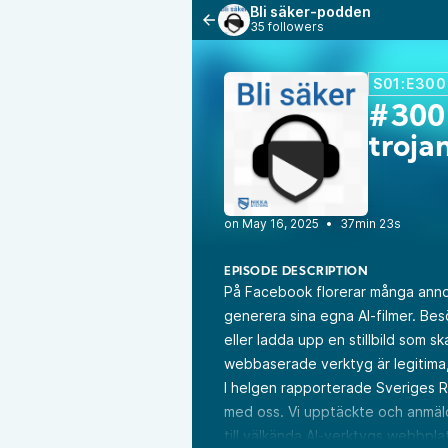
Bli säker-podden
35 followers
S01:E300
#300 
troja
•
37min 23s
EPISODE DESCRIPTION
På Facebook florerar många anno
generera sina egna AI-filmer. Be
eller ladda upp en stillbild som s
webbaserade verktyg är legitima,
I helgen rapporterade Sveriges R
med oss. Vi upptäckte och anmäl
till välkända AI-verktygs webbplat