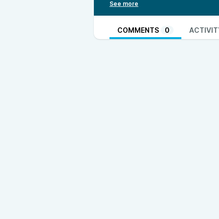
Videoklippen som dessa bedräglig
verket trojaner.
Facebooks annonsgranskare valde 
COMMENTS
0
ACTIVIT
samtliga avslag överklagats ploc
Annonsgranskarna lämnade alltså
annonserna.
I veckans podd följer Peter och N
kompletterande information om u
lyssnarfrågor om lösennycklar o
kommer till Windows 11 nästa måna
ska koppla sina privata Onedrive-
Veckans podd inleds med den kans
avsnitt!
Se fullständiga shownotes på
ht