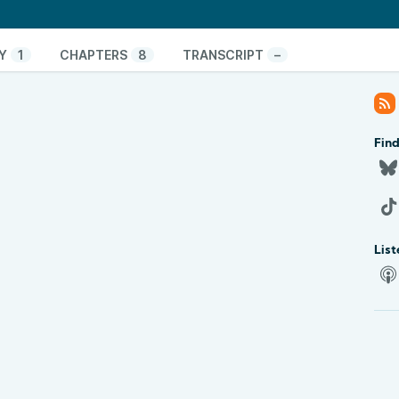
a webbplatser påstod sig generera var i själva
att avslå anmälan för 36 av annonserna. Efter att
Y
1
CHAPTERS
8
TRANSCRIPT
–
kade Facebook bort ytterligare två annonser.
 kvar 34 av de 40 skadeprogramsspridande
ikka upp inslaget i Sveriges Radio och ger
Find
pptäckterna. Podduon svarar också på tre
ch berättar om en oroväckande förändring som
d. Microsoft vill på fullaste allvar att medarbetare
konton till arbetsdatorerna.
ke största nyheten: Bli säker-podden firar 300
List
tps://go.nikkasystems.com/podd300
.