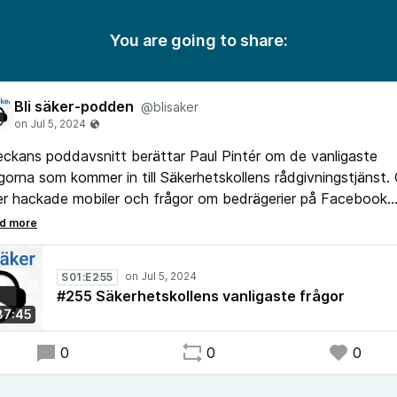
You are going to share:
Bli säker-podden
@blisaker
eckans poddavsnitt berättar Paul Pintér om de vanligaste
gorna som kommer in till Säkerhetskollens rådgivningstjänst.
r hackade mobiler och frågor om bedrägerier på Facebook
ketplace ligger högt på listan över vanliga ärenden
S01:E255
#255 Säkerhetskollens vanligaste frågor
37:45
0
0
0