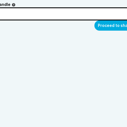
andle
Proceed to sh