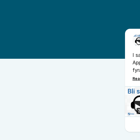
I s
App
fyr
pra
sig
nu 