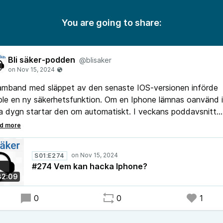
You are going to share:
Bli säker-podden
@blisaker
amband med släppet av den senaste IOS-versionen införde
le en ny säkerhetsfunktion. Om en Iphone lämnas oanvänd i
a dygn startar den om automatiskt. I veckans poddavsnitt
tar Peter och Nikka om Apples senaste tilltag. Nikka beklaga
 över felfokuserade kvällstidningsrubriker som påstår att App
gör det svårare för polisen att komma in i mobiler.
S01:E274
#274 Vem kan hacka Iphone?
32:09
0
0
1