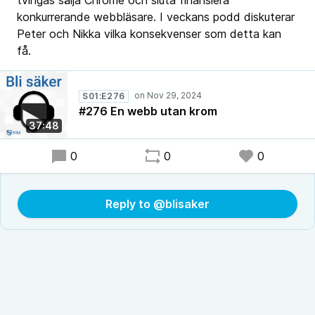
tvingas sälja Chrome och sluta finansiera
konkurrerande webbläsare. I veckans podd diskuterar
Peter och Nikka vilka konsekvenser som detta kan
få.
S01:E276
#276 En webb utan krom
37:48
0
0
0
Reply to @blisaker