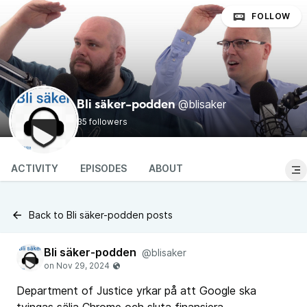
FOLLOW
@blisaker
Bli säker-podden
35 followers
ACTIVITY
EPISODES
ABOUT
Back to Bli säker-podden posts
Bli säker-podden
@blisaker
Department of Justice yrkar på att Google ska