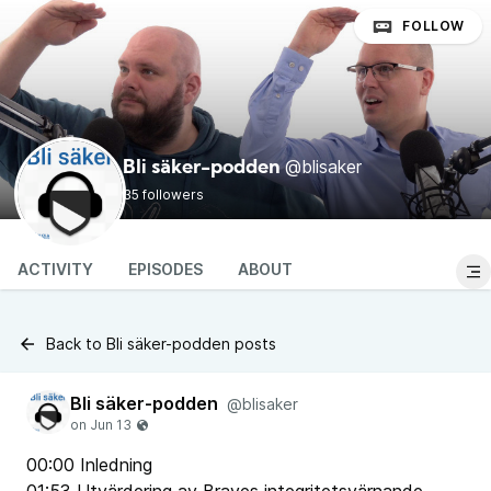
FOLLOW
@blisaker
Bli säker-podden
35 followers
ACTIVITY
EPISODES
ABOUT
Back to Bli säker-podden posts
Bli säker-podden
@blisaker
00:00 Inledning