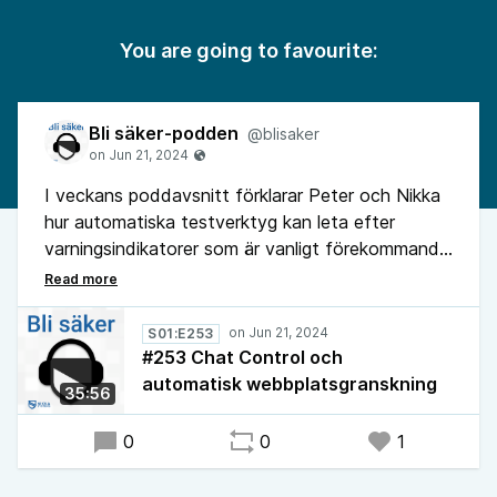
You are going to favourite:
Bli säker-podden
@blisaker
I veckans poddavsnitt förklarar Peter och Nikka
hur automatiska testverktyg kan leta efter
varningsindikatorer som är vanligt förekommande
på bedrägliga webbplatser. Podduon går också
igenom vad som egentligen hände i veckan med
massövervakningsförslaget Chat Control 2.0 som
S01:E253
gjorde att det blev så stora skriverier.
#253 Chat Control och
automatisk webbplatsgranskning
35:56
0
0
1