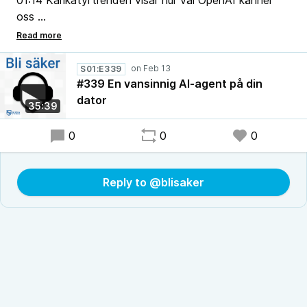
01:14 Karikatyrtrenden visar hur väl OpenAI känner
oss
05:45 Discord rullar ut global åldersverifiering
10:45 Svenska Dagbladet vill ha betalt för att inte
spåra läsare
S01:E339
16:39 Reklam: gratisföreläsning om lösenordsfri
#339 En vansinnig AI-agent på din
inloggning
dator
35:39
17:49 En vansinnig AI-agent på din dator
0
0
0
Reply to @blisaker