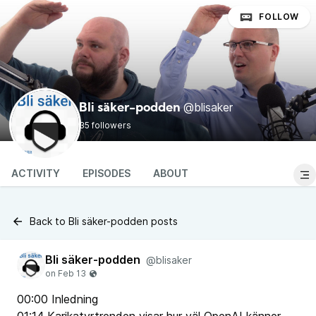
FOLLOW
@blisaker
Bli säker-podden
35 followers
ACTIVITY
EPISODES
ABOUT
Back to Bli säker-podden posts
Bli säker-podden
@blisaker
00:00 Inledning