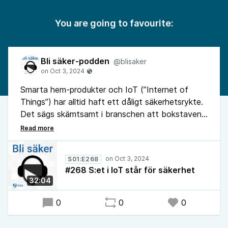
You are going to favourite:
Bli säker-podden
@blisaker
Smarta hem-produkter och IoT (”Internet of
Things”) har alltid haft ett dåligt säkerhetsrykte.
Det sägs skämtsamt i branschen att bokstaven
S i förkortningen IoT står för säkerhet. När
penetrationstestaren Laban Sköllermark köpte en
realtidsavläsare till sin elmätare fick han
S01:E268
ytterligare ett exempel på detta.
#268 S:et i IoT står för säkerhet
32:04
0
0
0