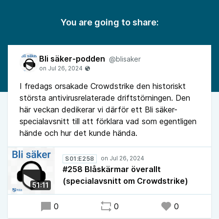
You are going to share:
Bli säker-podden
@blisaker
I fredags orsakade Crowdstrike den historiskt
största antivirusrelaterade driftstörningen. Den
här veckan dedikerar vi därför ett Bli säker-
specialavsnitt till att förklara vad som egentligen
hände och hur det kunde hända.
S01:E258
#258 Blåskärmar överallt
(specialavsnitt om Crowdstrike)
51:11
0
0
0