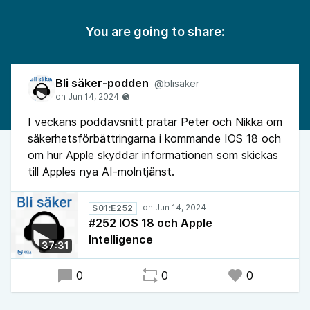
You are going to share:
Bli säker-podden
@blisaker
I veckans poddavsnitt pratar Peter och Nikka om
säkerhetsförbättringarna i kommande IOS 18 och
om hur Apple skyddar informationen som skickas
till Apples nya AI-molntjänst.
S01:E252
#252 IOS 18 och Apple
Intelligence
37:31
0
0
0