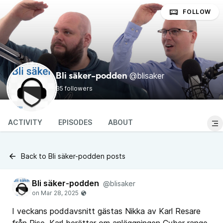
FOLLOW
@blisaker
Bli säker-podden
35 followers
ACTIVITY
EPISODES
ABOUT
Back to Bli säker-podden posts
Bli säker-podden
@blisaker
I veckans poddavsnitt gästas Nikka av Karl Resare