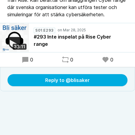
från Rise. Karl berättar om anläggningen Cyber range
där svenska organisationer kan utföra tester och
simuleringar för att stärka cybersäkerheten.
S01:E293
#293 Inte inspelat på Rise Cyber
range
33:11
0
0
0
Reply to @blisaker