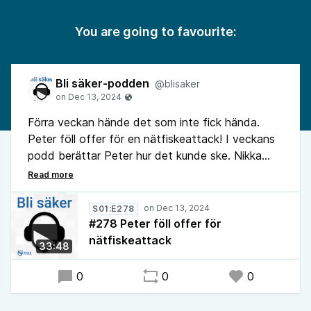
You are going to favourite:
Bli säker-podden
@blisaker
Förra veckan hände det som inte fick hända.
Peter föll offer för en nätfiskeattack! I veckans
podd berättar Peter hur det kunde ske. Nikka
förklarar varför angriparnas pågående
nätfiskekampanj är den bästa sådana som han
har varit med om.
S01:E278
#278 Peter föll offer för
nätfiskeattack
33:48
0
0
0