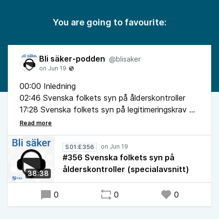
You are going to favourite:
Bli säker-podden
@blisaker
00:00 Inledning
02:46 Svenska folkets syn på ålderskontroller
17:28 Svenska folkets syn på legitimeringskrav
29:35 Lärdomar från åldersgränserna i Australien
S01:E356
#356 Svenska folkets syn på
ålderskontroller (specialavsnitt)
38:38
0
0
0