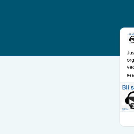
Jus
org
vec
säk
och
til