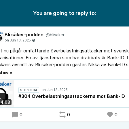
You are going to reply to:
Bli säker-podden
@blisaker
t nu pågår omfattande överbelastningsattacker mot svensk
anisationer. En av tjänsterna som har drabbats är Bank-ID. I
kans avsnitt av Bli säker-podden gästas Nikka av Bank-ID:s
erhetschef Andreas Bergqvist som berättar mer om attacke
 om vad Bank-ID gör för att upprätthålla tjänstens
lgänglighet.
S01:E304
#304 Överbelastningsattackerna mot Bank-ID
34:08
0
0
0