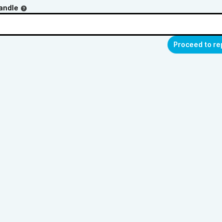
andle
Proceed to re