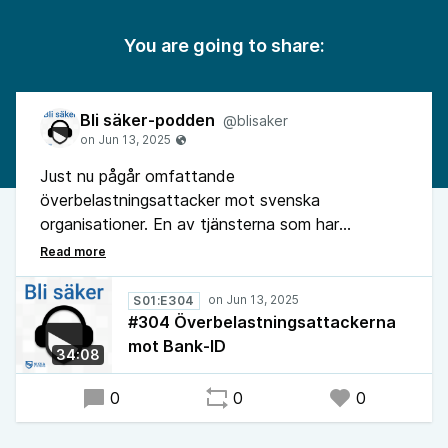
You are going to share:
Bli säker-podden
@blisaker
Just nu pågår omfattande
överbelastningsattacker mot svenska
organisationer. En av tjänsterna som har
drabbats är Bank-ID. I veckans avsnitt av Bli
säker-podden gästas Nikka av Bank-ID:s
säkerhetschef Andreas Bergqvist som berättar
S01:E304
mer om attackerna och om vad Bank-ID gör för
#304 Överbelastningsattackerna
att upprätthålla tjänstens tillgänglighet.
mot Bank-ID
34:08
0
0
0