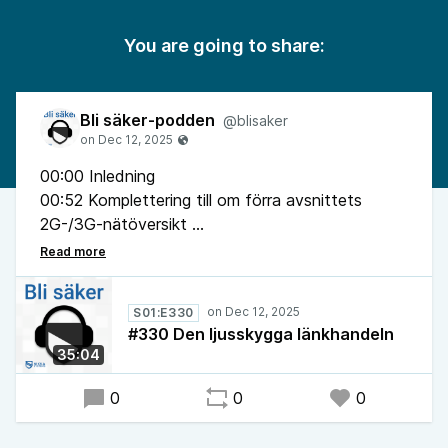
You are going to share:
Bli säker-podden
@blisaker
00:00 Inledning
00:52 Komplettering till om förra avsnittets
2G-/3G-nätöversikt
07:05 Uppföljning om wifi-samtal på mobiler utan
stöd för 4G-samtal
08:39 Proton lanserar Excel-alternativet Proton
S01:E330
Sheets
#330 Den ljusskygga länkhandeln
12:57 Svenska bakdörrskravet skjuts på
35:04
framtiden
18:05 Den ljusskygga länkhandeln
0
0
0