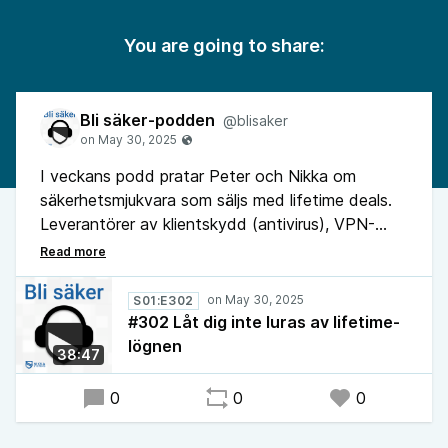
You are going to share:
Bli säker-podden
@blisaker
I veckans podd pratar Peter och Nikka om
säkerhetsmjukvara som säljs med lifetime deals.
Leverantörer av klientskydd (antivirus), VPN-
tjänster och molnlagringstjänster lockar med
attraktiva erbjudanden och utlovar livstidstillgång
till apparna och tjänsterna. Frågan är: vilken
S01:E302
livstid är det som åsyftas?
#302 Låt dig inte luras av lifetime-
lögnen
38:47
0
0
0