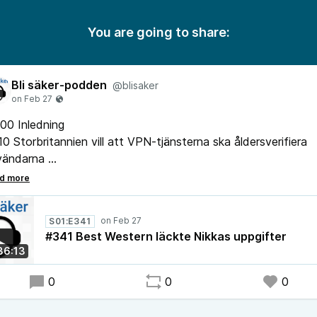
You are going to share:
Bli säker-podden
@blisaker
00 Inledning
10 Storbritannien vill att VPN-tjänsterna ska åldersverifiera
vändarna
16 Discord fördröjer införandet av global åldersverifiering
55 Korrigering om skydd mot överbelastningsattacker
12 Dystopisk framtid med Ring-kameror som övervakar
S01:E341
mhället
#341 Best Western läckte Nikkas uppgifter
23 Best Western läckte Nikkas boknings- och personuppgift
36:13
0
0
0