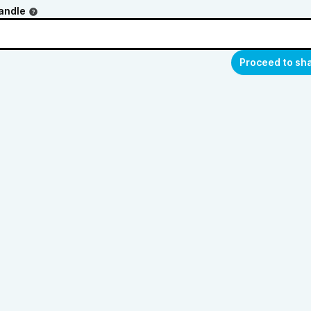
andle
Proceed to sh