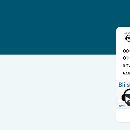
00:
01:
an
05:
11:
13:
sa
23: