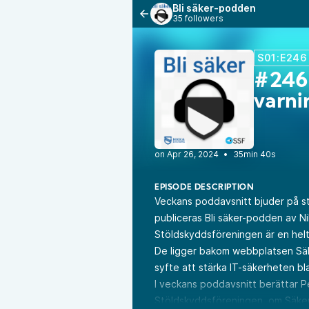
Bli säker-podden
35 followers
S01:E246
#246 
varn
•
35min 40s
EPISODE DESCRIPTION
Veckans poddavsnitt bjuder på s
publiceras Bli säker-podden av 
Stöldskyddsföreningen är en helt
De ligger bakom webbplatsen Säke
syfte att stärka IT-säkerheten b
I veckans poddavsnitt berättar Pe
Stöldskyddsföreningen, om Säke