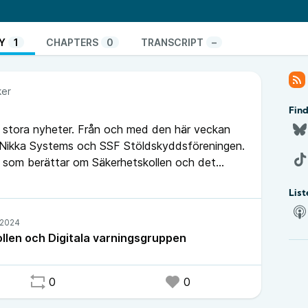
ppen som Stöldskyddsföreningen samordnar. Per
ngens framtidsplaner för Säkerhetskollen och
jekt “Cybernavet”.
Y
1
CHAPTERS
0
TRANSCRIPT
–
tps://go.nikkasystems.com/podd246
.
ker
Find
 stora nyheter. Från och med den här veckan
v Nikka Systems och SSF Stöldskyddsföreningen.
l som berättar om Säkerhetskollen och det
et Digitala varningsgruppen.
List
len och Digitala varningsgruppen
0
0