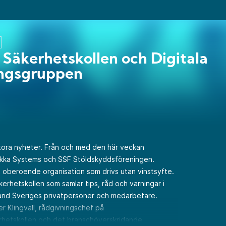
Säkerhetskollen och Digitala
ingsgruppen
tora nyheter. Från och med den här veckan
Nikka Systems och SSF Stöldskyddsföreningen.
 oberoende organisation som drivs utan vinstsyfte.
rhetskollen som samlar tips, råd och varningar i
land Sveriges privatpersoner och medarbetare.
r Klingvall, rådgivningschef på
rhetskollen och det branschöverskridande