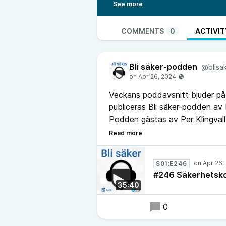
samarbetet Digitala varningsgru
avslöjar också Stöldskyddsföreni
berättar om deras stundande pro
COMMENTS
0
ACTIVIT
Se fullständiga shownotes på
ht
Bli säker-podden
@blisa
Veckans poddavsnitt bjuder på
publiceras Bli säker-podden a
Podden gästas av Per Klingval
branschöverskridande samarbet
S01:E246
#246 Säkerhetskol
35:40
0