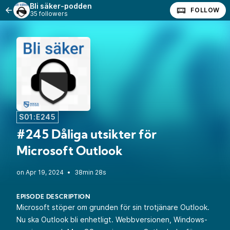
Bli säker-podden
FOLLOW
35 followers
S01:E245
#245 Dåliga utsikter för
Microsoft Outlook
•
38min 28s
EPISODE DESCRIPTION
Microsoft stöper om grunden för sin trotjänare Outlook.
Nu ska Outlook bli enhetligt. Webbversionen, Windows-