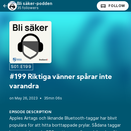
Bli säker-podden
FOLLOW
35 followers
S01:E199
#199 Riktiga vänner spårar inte
varandra
•
35min 06s
EPISODE DESCRIPTION
Apples Airtags och liknande Bluetooth-taggar har blivit
populära för att hitta borttappade prylar. Sådana taggar