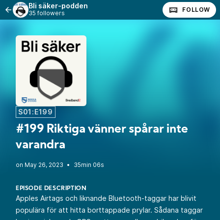
Bli säker-podden
FOLLOW
35 followers
S01:E199
#199 Riktiga vänner spårar inte
varandra
•
35min 06s
EPISODE DESCRIPTION
Apples Airtags och liknande Bluetooth-taggar har blivit
populära för att hitta borttappade prylar. Sådana taggar