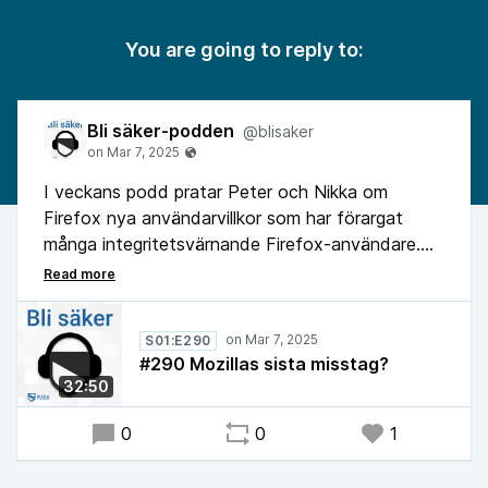
You are going to reply to:
Bli säker-podden
@blisaker
I veckans podd pratar Peter och Nikka om
Firefox nya användarvillkor som har förargat
många integritetsvärnande Firefox-användare.
Podduon diskuterar hur kontroversen påverkar
Firefox överlevnadschanser och ställer sig
frågan: begick Mozilla precis sitt allra sista
S01:E290
misstag?
#290 Mozillas sista misstag?
32:50
0
0
1