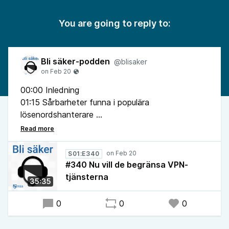
You are going to reply to:
Bli säker-podden
@blisaker
00:00 Inledning
01:15 Sårbarheter funna i populära
lösenordshanterare
09:53 Snillrik Clickfix attack lurar Mac OS-
användare
14:35 Obehörig åtkomst till kameror i
S01:E340
robotdammsugare från DJI
#340 Nu vill de begränsa VPN-
19:21 Reklam: Nikka medverkar hela
tjänsterna
35:35
Almedalsveckan
20:32 La Liga och Storbritannien vill begränsa
0
0
0
VPN-tjänster