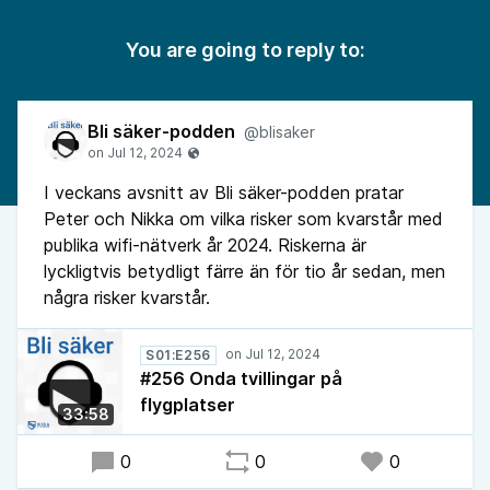
You are going to reply to:
Bli säker-podden
@blisaker
I veckans avsnitt av Bli säker-podden pratar
Peter och Nikka om vilka risker som kvarstår med
publika wifi-nätverk år 2024. Riskerna är
lyckligtvis betydligt färre än för tio år sedan, men
några risker kvarstår.
S01:E256
#256 Onda tvillingar på
flygplatser
33:58
0
0
0