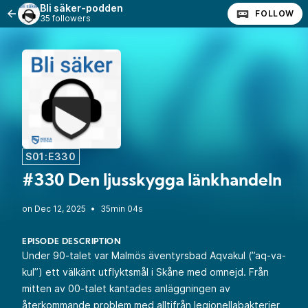
Bli säker-podden
FOLLOW
35 followers
S01:E330
#330 Den ljusskygga länkhandeln
•
35min 04s
EPISODE DESCRIPTION
Under 90-talet var Malmös äventyrsbad Aqvakul (”aq-va-
kul”) ett välkänt utflyktsmål i Skåne med omnejd. Från
mitten av 00-talet kantades anläggningen av
återkommande problem med alltifrån legionellabakterier