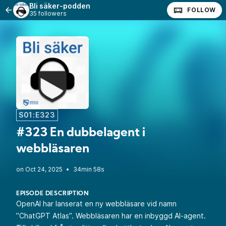
Bli säker-podden
FOLLOW
35 followers
S01:E323
#323 En dubbelagent i
webbläsaren
•
34min 58s
EPISODE DESCRIPTION
OpenAI har lanserat en ny webbläsare vid namn
”ChatGPT Atlas”. Webbläsaren har en inbyggd AI-agent.