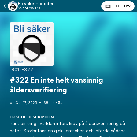
Bli säker-podden
FOLLOW
35 followers
S01:E322
#322 En inte helt vansinnig
åldersverifiering
•
38min 45s
EPISODE DESCRIPTION
Runt omkring i världen införs krav på åldersverifiering på
nätet. Storbritannien gick i bräschen och införde sådana