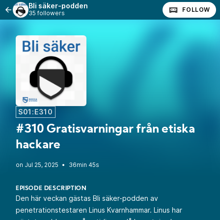
Bli säker-podden
FOLLOW
35 followers
S01:E310
#310 Gratisvarningar från etiska
hackare
•
36min 45s
EPISODE DESCRIPTION
Den här veckan gästas Bli säker-podden av
penetrationstestaren Linus Kvarnhammar. Linus har