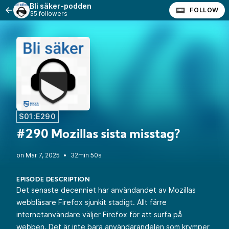
Bli säker-podden
FOLLOW
35 followers
S01:E290
#290 Mozillas sista misstag?
•
32min 50s
EPISODE DESCRIPTION
Det senaste decenniet har användandet av Mozillas
webbläsare Firefox sjunkit stadigt. Allt färre
internetanvändare väljer Firefox för att surfa på
webben. Det är inte bara användarandelen som krymper