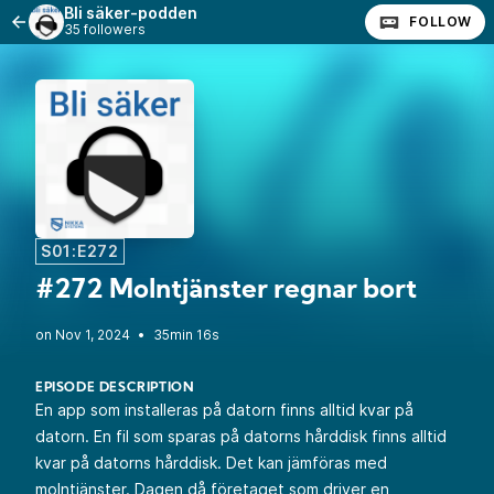
Bli säker-podden
FOLLOW
35 followers
S01:E272
#272 Molntjänster regnar bort
•
35min 16s
EPISODE DESCRIPTION
En app som installeras på datorn finns alltid kvar på
datorn. En fil som sparas på datorns hårddisk finns alltid
kvar på datorns hårddisk. Det kan jämföras med
molntjänster. Dagen då företaget som driver en