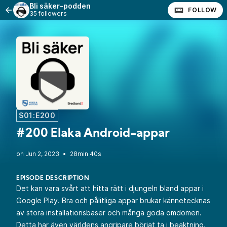
Bli säker-podden
FOLLOW
35 followers
S01:E200
#200 Elaka Android-appar
•
28min 40s
EPISODE DESCRIPTION
Det kan vara svårt att hitta rätt i djungeln bland appar i
Google Play. Bra och pålitliga appar brukar kännetecknas
av stora installationsbaser och många goda omdömen.
Detta har även världens angripare börjat ta i beaktning.