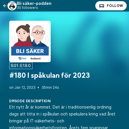
Bli säker-podden
FOLLOW
35 followers
S01:E180
#180 I spåkulan för 2023
•
35min 24s
EPISODE DESCRIPTION
Ett nytt år är kommet. Det är i traditionsenlig ordning
dags att titta in i spåkulan och spekulera kring vad året
bringar på IT-säkerhets- och
informationssäkerhetsfronten. Årets fem spaningar