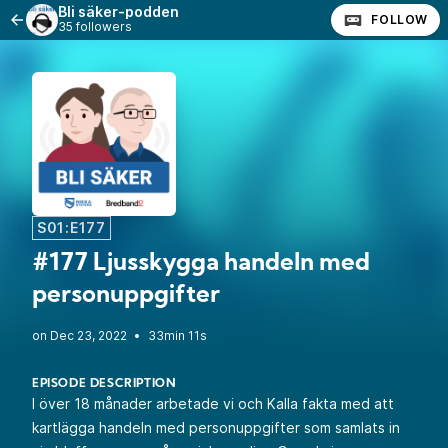
Bli säker-podden
FOLLOW
35 followers
S01:E177
#177 Ljusskygga handeln med
personuppgifter
•
33min 11s
EPISODE DESCRIPTION
I över 18 månader arbetade vi och Kalla fakta med att
kartlägga handeln med personuppgifter som samlats in