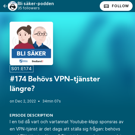
Bli säker-podden
FOLLOW
35 followers
S01:E174
#174 Behövs VPN-tjänster
längre?
•
34min 07s
EPISODE DESCRIPTION
I en tid då vart och vartannat Youtube-klipp sponsras av
en VPN-tjänst är det dags att ställa sig frågan: behövs