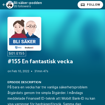
Bli säker-podden
FOLLOW
35 followers
S01:E155
#155 En fantastisk vecka
•
31min 47s
EPISODE DESCRIPTION
På bara en vecka har tre vanliga säkerhetsproblem
åtgärdats genom tre simpla åtgärder. I måndags
meddelade Finansiell ID-teknik att Mobilt Bank-ID nu kan
visa varningar för bedrägeriförsök. Samma dag