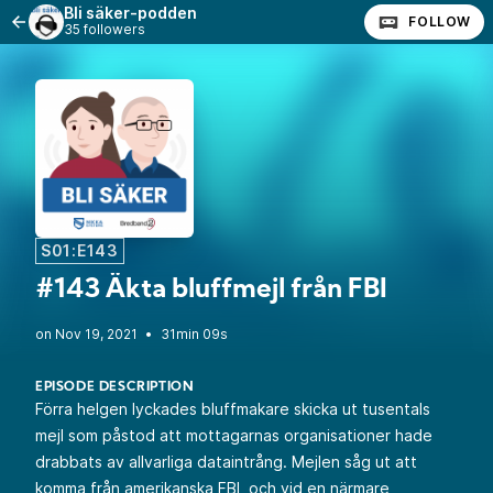
Bli säker-podden
FOLLOW
35 followers
S01:E143
#143 Äkta bluffmejl från FBI
•
31min 09s
EPISODE DESCRIPTION
Förra helgen lyckades bluffmakare skicka ut tusentals
mejl som påstod att mottagarnas organisationer hade
drabbats av allvarliga dataintrång. Mejlen såg ut att
komma från amerikanska FBI, och vid en närmare