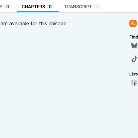
Y
0
CHAPTERS
0
TRANSCRIPT
–
re available for this episode.
Find
List