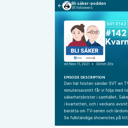
Bli säker-podden
35 followers
S01:E142
#142
Kvar
•
30min 20s
EPISODE DESCRIPTION
Den här hösten sänder SVT en TV
minutersavsnitt får vi följa med 
säkerhetsbrister i samhället. Sä
i kvartetten, och i veckans avsni
berätta om TV-serien och lärdoma
Se fullständiga shownotes på
ht