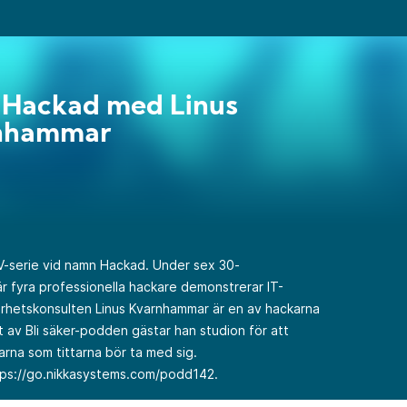
 Hackad med Linus
nhammar
-serie vid namn Hackad. Under sex 30-
när fyra professionella hackare demonstrerar IT-
kerhetskonsulten Linus Kvarnhammar är en av hackarna
tt av Bli säker-podden gästar han studion för att
rna som tittarna bör ta med sig.
tps://go.nikkasystems.com/podd142
.