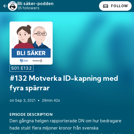
Bli säker-podden
FOLLOW
35 followers
S01:E132
#132 Motverka ID-kapning med
fyra spärrar
•
29min 42s
EPISODE DESCRIPTION
Den gångna helgen rapporterade DN om hur bedragare
hade stulit flera miljoner kronor från svenska