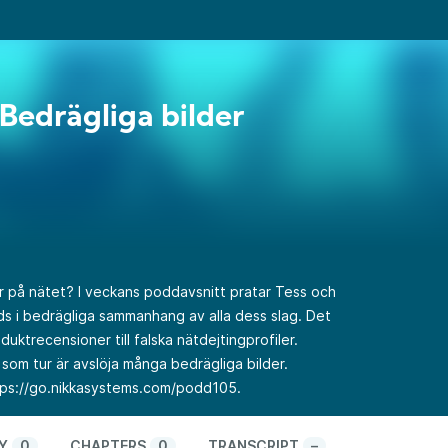
Bedrägliga bilder
der på nätet? I veckans poddavsnitt pratar Tess och
ds i bedrägliga sammanhang av alla dess slag. Det
duktrecensioner till falska nätdejtingprofiler.
som tur är avslöja många bedrägliga bilder.
tps://go.nikkasystems.com/podd105
.
Y
0
CHAPTERS
0
TRANSCRIPT
–