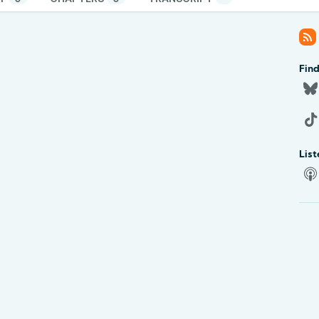
Find
List