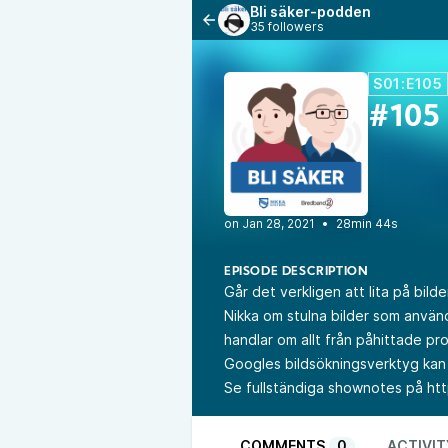
Bli säker-podden
35 followers
S01:E105
#105 
•
28min 44s
EPISODE DESCRIPTION
Går det verkligen att lita på bil
Nikka om stulna bilder som använ
handlar om allt från påhittade pro
Googles bildsökningsverktyg kan 
Se fullständiga shownotes på
ht
COMMENTS
0
ACTIVIT