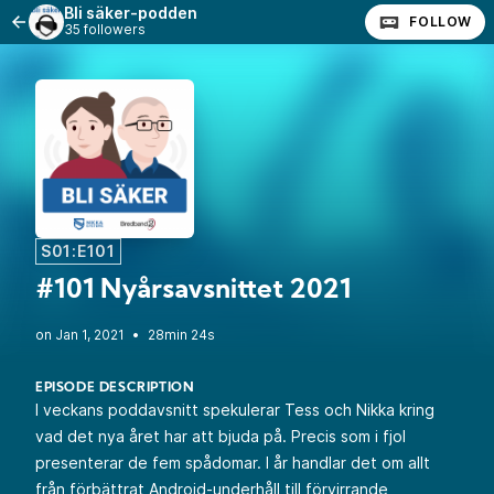
Bli säker-podden
FOLLOW
35 followers
S01:E101
#101 Nyårsavsnittet 2021
•
28min 24s
EPISODE DESCRIPTION
I veckans poddavsnitt spekulerar Tess och Nikka kring
vad det nya året har att bjuda på. Precis som i fjol
presenterar de fem spådomar. I år handlar det om allt
från förbättrat Android-underhåll till förvirrande