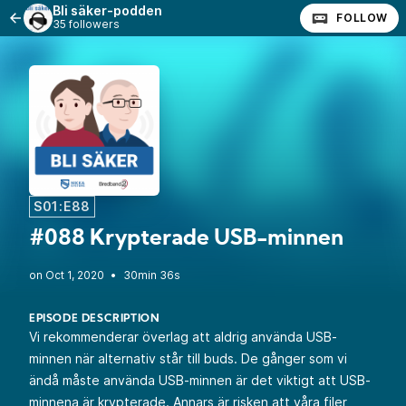
Bli säker-podden
FOLLOW
35 followers
S01:E88
#088 Krypterade USB-minnen
•
30min 36s
EPISODE DESCRIPTION
Vi rekommenderar överlag att aldrig använda USB-
minnen när alternativ står till buds. De gånger som vi
ändå måste använda USB-minnen är det viktigt att USB-
minnena är krypterade. Annars är risken att våra filer