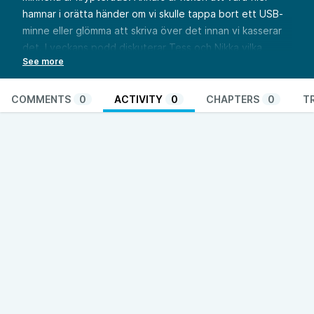
hamnar i orätta händer om vi skulle tappa bort ett USB-
minne eller glömma att skriva över det innan vi kasserar
det. I veckans podd diskuterar Tess och Nikka vilka
metoder som kan användas för att kryptera USB-minnen
i Windows och Mac OS.
Se fullständiga shownotes på
COMMENTS
0
ACTIVITY
0
CHAPTERS
0
T
https://go.nikkasystems.com/podd088
.