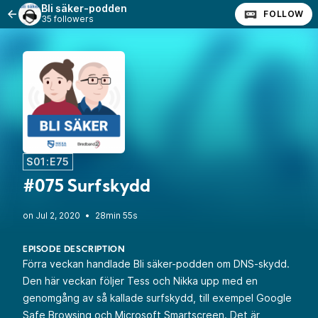
Bli säker-podden
FOLLOW
35 followers
S01:E75
#075 Surfskydd
•
28min 55s
EPISODE DESCRIPTION
Förra veckan handlade Bli säker-podden om DNS-skydd.
Den här veckan följer Tess och Nikka upp med en
genomgång av så kallade surfskydd, till exempel Google
Safe Browsing och Microsoft Smartscreen. Det är