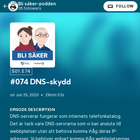
Bli säker-podden
FOLLOW
35 followers
S01:E74
#074 DNS-skydd
•
29min 53s
EPISODE DESCRIPTION
DNS-serverar fungerar som internets telefonkatalog.
Det är tack vare DNS-servrarna som vi kan ansluta till
webbplatser utan att behöva komma ihåg deras IP-
adresser. Vi behöver enbart komma ihåg webbplatsernas