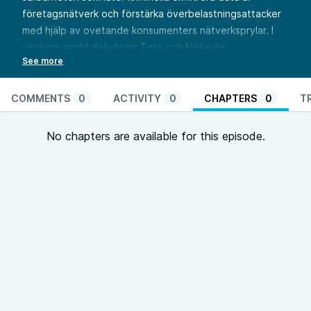
företagsnätverk och förstärka överbelastningsattacker
med hjälp av ovetande konsumenters nätverksprylar. I
veckans podd diskuterar Tess och Nikka de
återkommande problemen med UPnP och vilka åtgärder
som bör vidtas.
Se fullständiga shownotes på
COMMENTS
0
ACTIVITY
0
CHAPTERS
0
T
https://go.nikkasystems.com/podd072.
No chapters are available for this episode.