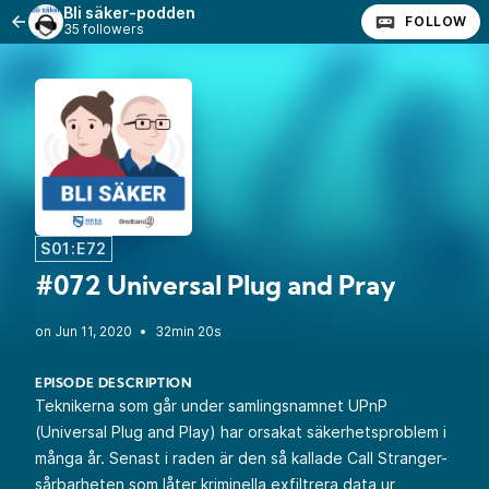
Bli säker-podden
FOLLOW
35 followers
S01:E72
#072 Universal Plug and Pray
•
32min 20s
EPISODE DESCRIPTION
Teknikerna som går under samlingsnamnet UPnP
(Universal Plug and Play) har orsakat säkerhetsproblem i
många år. Senast i raden är den så kallade Call Stranger-
sårbarheten som låter kriminella exfiltrera data ur