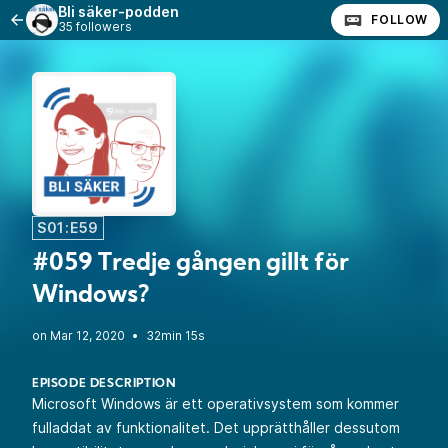
Bli säker-podden
FOLLOW
35 followers
S01:E59
#059 Tredje gången gillt för
Windows?
•
32min 15s
EPISODE DESCRIPTION
Microsoft Windows är ett operativsystem som kommer
fulladdat av funktionalitet. Det upprätthåller dessutom