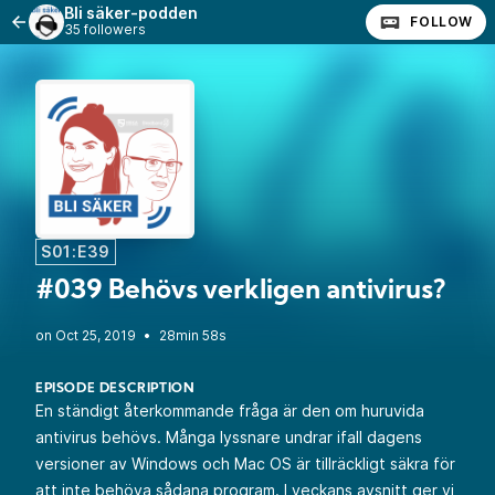
Bli säker-podden
FOLLOW
35 followers
S01:E39
#039 Behövs verkligen antivirus?
•
28min 58s
EPISODE DESCRIPTION
En ständigt återkommande fråga är den om huruvida
antivirus behövs. Många lyssnare undrar ifall dagens
versioner av Windows och Mac OS är tillräckligt säkra för
att inte behöva sådana program. I veckans avsnitt ger vi