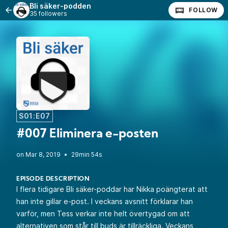
Bli säker-podden
FOLLOW
35 followers
S01:E07
#007 Eliminera e-posten
•
29min 54s
EPISODE DESCRIPTION
I flera tidigare Bli säker-poddar har Nikka poängterat att
han inte gillar e-post. I veckans avsnitt förklarar han
varför, men Tess verkar inte helt övertygad om att
alternativen som står till buds är tillräckliga. Veckans